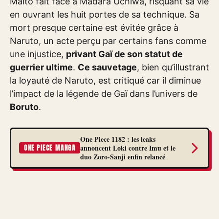
Maito fait face à Madara Uchiwa, risquant sa vie
en ouvrant les huit portes de sa technique. Sa
mort presque certaine est évitée grâce à
Naruto, un acte perçu par certains fans comme
une injustice,
privant Gaï de son statut de
guerrier ultime
.
Ce sauvetage
, bien qu’illustrant
la loyauté de Naruto, est critiqué car il diminue
l’impact de la légende de Gaï dans l’univers de
Boruto
.
One Piece 1182 : les leaks
annoncent Loki contre Imu et le
ONE PIECE MANGA
duo Zoro-Sanji enfin relancé