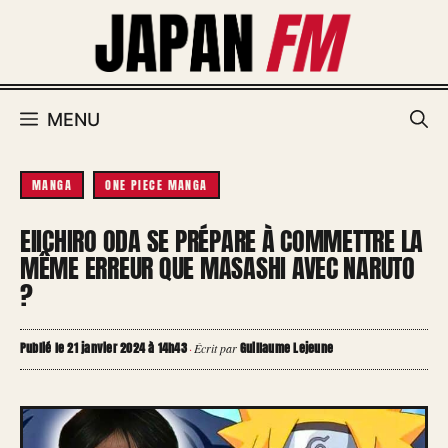
Aller
au
contenu
MENU
MANGA
ONE PIECE MANGA
EIICHIRO ODA SE PRÉPARE À COMMETTRE LA
MÊME ERREUR QUE MASASHI AVEC NARUTO
?
Publié le 21 janvier 2024 à 14h43
Guillaume Lejeune
·
Écrit par