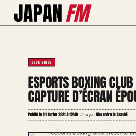
Aller
au
contenu
JEUX VIDÉO
ESPORTS BOXING CLUB
CAPTURE D’ÉCRAN ÉPO
Publié le 11 février 2021 à 12h18
Alexandre le SasukE
·
Écrit par