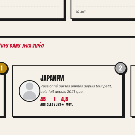
19 Juil
lues dans Jeux vidéo
1
2
JAPANFM
Passionné par les animes depuis tout petit,
cela fait depuis 2021 que…
45
1
4,5
ARTICLES
VUES
★ MOY.