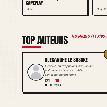
GAMEPLAY
19 Avr
12 Août
TOP AUTEURS
les plumes les plus 
ALEXANDRE LE SASUKE
À l'école, on m'appelait Dark SasuKe.
Maintenant, c'est mon métier.
darksasuke@japanfm.fr
121
16
ARTICLES
VUES