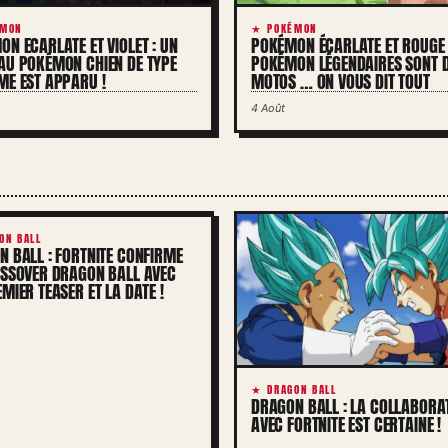
MON
★ POKÉMON
N ECARLATE ET VIOLET : UN
POKÉMON ÉCARLATE ET ROUGE 
AU POKÉMON CHIEN DE TYPE
POKÉMON LÉGENDAIRES SONT 
ME EST APPARU !
MOTOS … ON VOUS DIT TOUT
4 Août
ON BALL
 BALL : FORTNITE CONFIRME
OSSOVER DRAGON BALL AVEC
MIER TEASER ET LA DATE !
★ DRAGON BALL
DRAGON BALL : LA COLLABORA
AVEC FORTNITE EST CERTAINE !