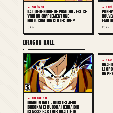
★ POKÉMON
★ POKÉ
LA QUEUE NOIRE DE PIKACHU : EST-CE
POKÉMO
VRAI OU SIMPLEMENT UNE
NOUVE
HALLUCINATION COLLECTIVE ?
FANTÔ
3 Fév
26 Oct
DRAGON BALL
★ DRAG
DRAGON
LE CR
UN PRE
★ DRAGON BALL
DRAGON BALL : TOUS LES JEUX
BUDOKAI ET BUDOKAI TENKAICHI
CLASSÉS PAR LEUR QUALITÉ DE