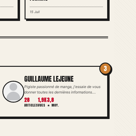
15 Juil
3
GUILLAUME LEJEUNE
Pigiste passionné de manga, j'essaie de vous
donner toutes les dernières informations.…
28
1,9K
3,8
ARTICLES
VUES
★ MOY.