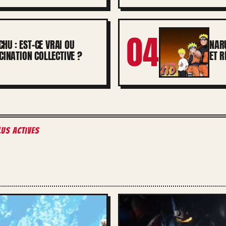
04
CHU : EST-CE VRAI OU
NARU
INATION COLLECTIVE ?
ET R
lus actives