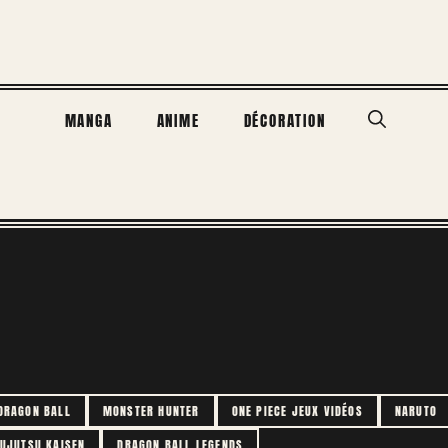
MANGA
ANIME
DÉCORATION
DRAGON BALL
MONSTER HUNTER
ONE PIECE JEUX VIDÉOS
NARUTO
UJUTSU KAISEN
DRAGON BALL LEGENDS