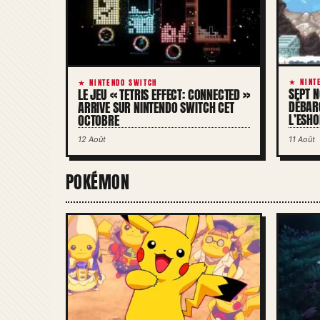
★ NINT
★ NINTENDO SWITCH
SEPT 
LE JEU « TETRIS EFFECT: CONNECTED »
DÉBAR
ARRIVE SUR NINTENDO SWITCH CET
L’ESHO
OCTOBRE
12 Août
11 Août
POKÉMON