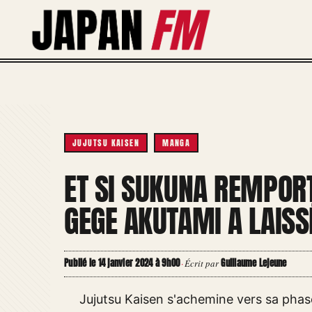
Aller
au
contenu
JUJUTSU KAISEN
MANGA
ET SI SUKUNA REMPORT
GEGE AKUTAMI A LAISS
Publié le 14 janvier 2024 à 9h00
Guillaume Lejeune
·
Écrit par
Jujutsu Kaisen s'achemine vers sa phas