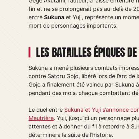
Gege Akutami, l’auteur, a laissé entendre f
fin et ne se prolongerait pas au-delà de 2
entre
Sukuna
et Yuji, représente un momen
mort de personnages importants.
LES BATAILLES ÉPIQUES DE
Sukuna a mené plusieurs combats impressi
contre Satoru Gojo, libéré lors de l’arc de l
Gojo a finalement été vaincu par Sukuna à 
pendant des mois, chaque combattant dépl
Le duel entre
Sukuna et Yuji s’annonce com
Meutrière
. Yuji, jusqu’ici un personnage pl
attentes et à donner du fil à retordre à S
déterminera la suite de l’histoire.