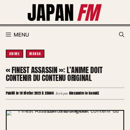
Aller
au
contenu
MENU
ANIME
MANGA
« FINEST ASSASSIN »: L’ANIME DOIT
CONTENIR DU CONTENU ORIGINAL
Publié le 18 février 2021 à 23h06
Alexandre le SasukE
·
Écrit par