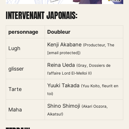
INTERVENANT JAPONAIS:
personnage
Doubleur
Kenji Akabane
(Producteur, The
Lugh
[email protected])
Reina Ueda
(Gray, Dossiers de
glisser
l’affaire Lord El-Melloi II)
Yuuki Takada
(Yuu Koito, fleurit en
Tarte
toi)
Shino Shimoji
(Akari Oozora,
Maha
Aikatsu!)