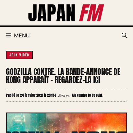
Aller
au
contenu
MENU
JEUX VIDÉO
GODZILLA CONTRE. LA BANDE-ANNONCE DE
KONG APPARAÎT – REGARDEZ-LA ICI
Publié le 24 janvier 2021 à 23h54
Alexandre le SasukE
·
Écrit par