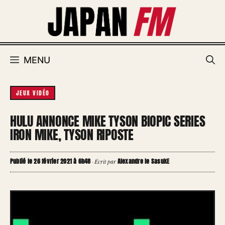
Aller
au
contenu
MENU
JEUX VIDÉO
HULU ANNONCE MIKE TYSON BIOPIC SERIES
IRON MIKE, TYSON RIPOSTE
Publié le 26 février 2021 à 6h48
Alexandre le SasukE
·
Écrit par