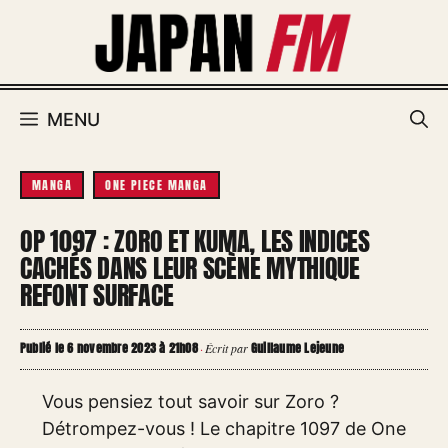
Aller
au
contenu
MENU
MANGA
ONE PIECE MANGA
OP 1097 : ZORO ET KUMA, LES INDICES
CACHÉS DANS LEUR SCÈNE MYTHIQUE
REFONT SURFACE
Publié le 6 novembre 2023 à 21h08
Guillaume Lejeune
·
Écrit par
Vous pensiez tout savoir sur Zoro ?
Détrompez-vous ! Le chapitre 1097 de One