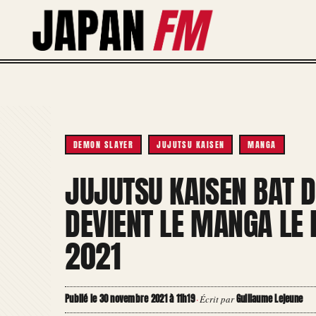
Aller
au
contenu
DEMON SLAYER
JUJUTSU KAISEN
MANGA
JUJUTSU KAISEN BAT 
DEVIENT LE MANGA LE
2021
Publié le 30 novembre 2021 à 11h19
Guillaume Lejeune
·
Écrit par