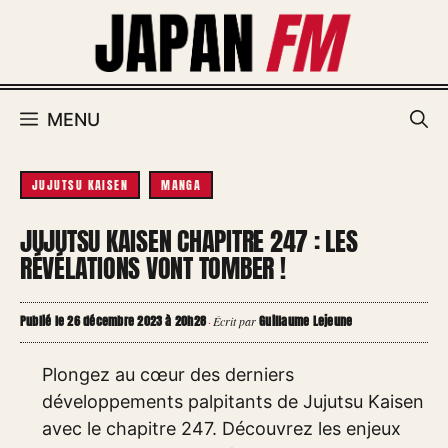
Aller
au
contenu
MENU
JUJUTSU KAISEN
MANGA
JUJUTSU KAISEN CHAPITRE 247 : LES
RÉVÉLATIONS VONT TOMBER !
Publié le 26 décembre 2023 à 20h28
Guillaume Lejeune
·
Écrit par
Plongez au cœur des derniers
développements palpitants de Jujutsu Kaisen
avec le chapitre 247. Découvrez les enjeux