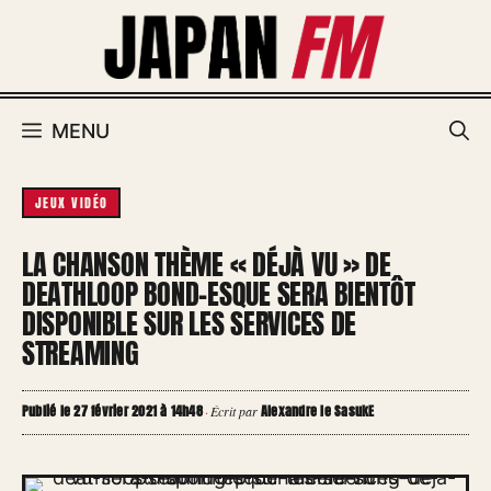
Aller
au
contenu
MENU
JEUX VIDÉO
LA CHANSON THÈME « DÉJÀ VU » DE
DEATHLOOP BOND-ESQUE SERA BIENTÔT
DISPONIBLE SUR LES SERVICES DE
STREAMING
Publié le 27 février 2021 à 14h48
Alexandre le SasukE
·
Écrit par