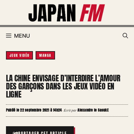
Aller
au
contenu
MENU
JEUX VIDÉO
MANGA
LA CHINE ENVISAGE D’INTERDIRE L’AMOUR
DES GARÇONS DANS LES JEUX VIDÉO EN
LIGNE
Publié le 22 septembre 2021 à 14h24
Alexandre le SasukE
·
Écrit par
PARTAGER CET ARTICLE