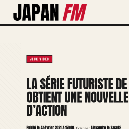
Aller
au
contenu
JEUX VIDÉO
LA SÉRIE FUTURISTE DE
OBTIENT UNE NOUVELL
D’ACTION
Publié le 4 février 2021 à 15h06
Alexandre le SasukE
·
Écrit par