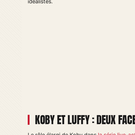
idéalistes.
KOBY ET LUFFY : DEUX FAC
Le rôle élargi de Koby dans
la série live-a