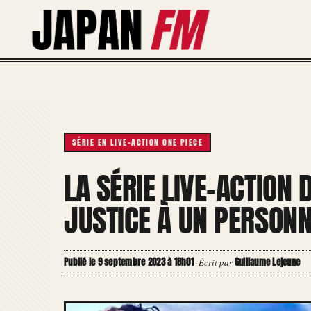
Aller
au
contenu
SÉRIE EN LIVE-ACTION ONE PIECE
LA SÉRIE LIVE-ACTION 
JUSTICE À UN PERSONN
Publié le 9 septembre 2023 à 18h01
Guillaume Lejeune
·
Écrit par