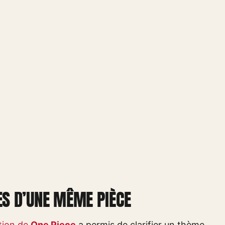
ES D’UNE MÊME PIÈCE
ction de
One Piece
a permis de clarifier un thème