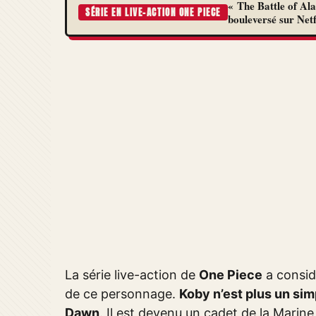
« The Battle of Al
SÉRIE EN LIVE-ACTION ONE PIECE
bouleversé sur Netf
La série live-action de
One Piece
a considé
de ce personnage.
Koby n’est plus un si
Dawn
. Il est devenu un cadet de la Marine