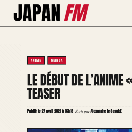
Aller
au
contenu
ANIME
MANGA
LE DÉBUT DE L’ANIME «
TEASER
Publié le 27 avril 2021 à 16h18
Alexandre le SasukE
·
Écrit par