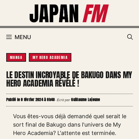
Aller
au
contenu
MENU
MANGA
MY HERO ACADEMIA
LE DESTIN INCROYABLE DE BAKUGO DANS MY
HERO ACADEMIA RÉVÉLÉ !
Publié le 8 février 2024 à 8h40
Guillaume Lejeune
·
Écrit par
Vous êtes-vous déjà demandé quel serait le
sort final de Bakugo dans l'univers de My
Hero Academia? L'attente est terminée.