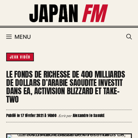
Aller
au
contenu
MENU
JEUX VIDÉO
LE FONDS DE RICHESSE DE 400 MILLIARDS
DE DOLLARS D’ARABIE SAOUDITE INVESTIT
DANS EA, ACTIVISION BLIZZARD ET TAKE-
TWO
Publié le 17 février 2021 à 14h00
Alexandre le SasukE
·
Écrit par