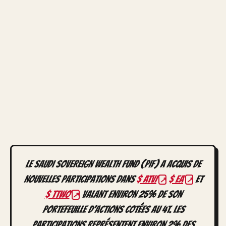
Le Saudi Sovereign Wealth Fund (PIF) a acquis de
nouvelles participations dans
$ ATVI
$ EA
et
$ TTWO
valant environ 25% de son
portefeuille d’actions cotées au 4T. Les
participations représentent environ 2% des