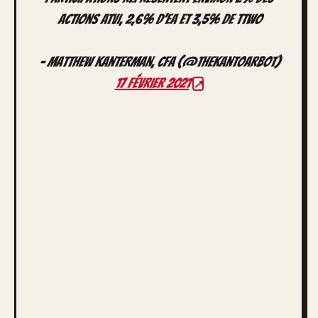
actions ATVI, 2,6% d’EA et 3,5% de TTWO
– Matthew Kanterman, CFA (@theKantoarbot)
17 février 2021