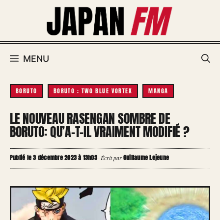
Aller
au
contenu
MENU
BORUTO
BORUTO : TWO BLUE VORTEX
MANGA
LE NOUVEAU RASENGAN SOMBRE DE
BORUTO: QU’A-T-IL VRAIMENT MODIFIÉ ?
Publié le 3 décembre 2023 à 13h03
Guillaume Lejeune
·
Écrit par