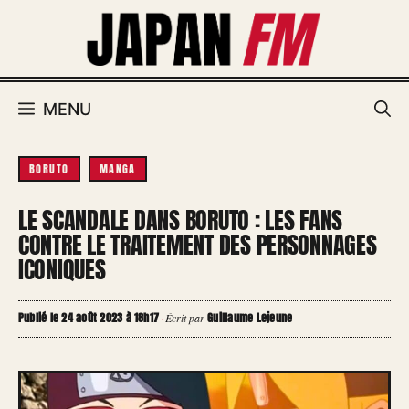
Aller
au
contenu
MENU
BORUTO
MANGA
LE SCANDALE DANS BORUTO : LES FANS
CONTRE LE TRAITEMENT DES PERSONNAGES
ICONIQUES
Publié le 24 août 2023 à 18h17
Guillaume Lejeune
·
Écrit par