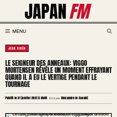
Aller
au
contenu
MENU
JEUX VIDÉO
LE SEIGNEUR DES ANNEAUX: VIGGO
MORTENSEN RÉVÈLE UN MOMENT EFFRAYANT
QUAND IL A EU LE VERTIGE PENDANT LE
TOURNAGE
Publié le 31 janvier 2021 à 6h48
Alexandre le SasukE
·
Écrit par