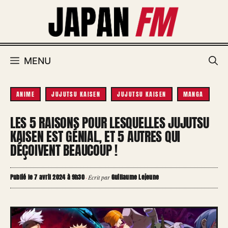
Aller
au
contenu
MENU
ANIME
JUJUTSU KAISEN
JUJUTSU KAISEN
MANGA
LES 5 RAISONS POUR LESQUELLES JUJUTSU
KAISEN EST GÉNIAL, ET 5 AUTRES QUI
DÉÇOIVENT BEAUCOUP !
Publié le 7 avril 2024 à 9h30
Guillaume Lejeune
·
Écrit par