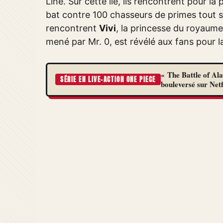
Line. Sur cette île, ils rencontrent pour l
bat contre 100 chasseurs de primes tout seu
rencontrent
Vivi
, la princesse du royaume
mené par Mr. 0, est révélé aux fans pour l
« The Battle of Al
SÉRIE EN LIVE-ACTION ONE PIECE
bouleversé sur Netf