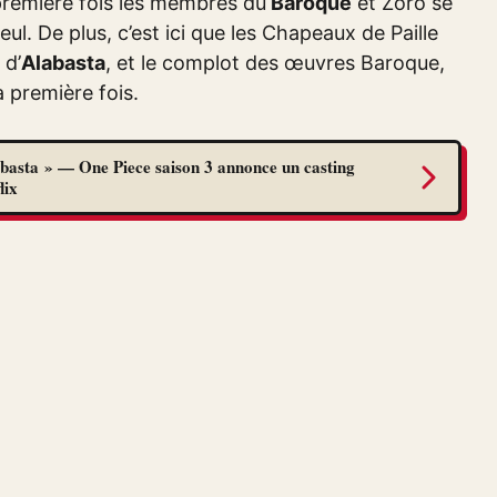
a première fois les membres du
Baroque
et Zoro se
l. De plus, c’est ici que les Chapeaux de Paille
 d’
Alabasta
, et le complot des œuvres Baroque,
a première fois.
abasta » — One Piece saison 3 annonce un casting
lix