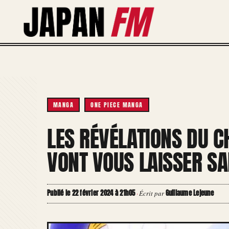
Aller
au
contenu
MANGA
ONE PIECE MANGA
LES RÉVÉLATIONS DU C
VONT VOUS LAISSER SA
Publié le 22 février 2024 à 21h05
Guillaume Lejeune
·
Écrit par