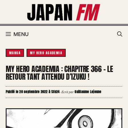
Aller
au
contenu
MENU
MANGA
MY HERO ACADEMIA
MY HERO ACADEMIA : CHAPITRE 366 – LE
RETOUR TANT ATTENDU D’IZUKU !
Publié le 20 septembre 2022 à 13h24
Guillaume Lejeune
·
Écrit par