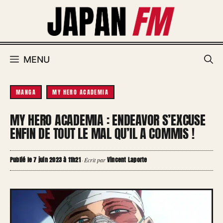
Aller
au
contenu
MENU
MANGA
MY HERO ACADEMIA
MY HERO ACADEMIA : ENDEAVOR S’EXCUSE
ENFIN DE TOUT LE MAL QU’IL A COMMIS !
Publié le 7 juin 2023 à 11h21
Vincent Laporte
·
Écrit par