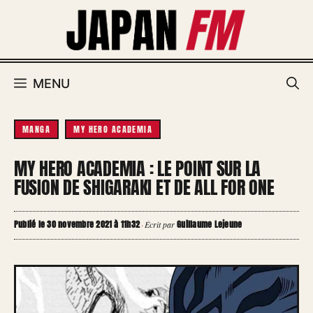
Aller
au
contenu
MENU
MANGA
MY HERO ACADEMIA
MY HERO ACADEMIA : LE POINT SUR LA
FUSION DE SHIGARAKI ET DE ALL FOR ONE
Publié le 30 novembre 2021 à 11h32
Guillaume Lejeune
·
Écrit par