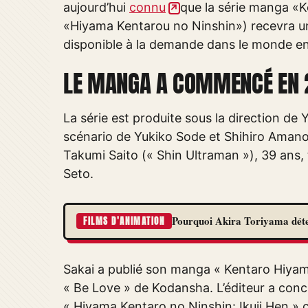
aujourd’hui
connu
que la série manga «K
«Hiyama Kentarou no Ninshin») recevra une
disponible à la demande dans le monde en
LE MANGA A COMMENCÉ EN 
La série est produite sous la direction de
scénario de Yukiko Sode et Shihiro Amano.
Takumi Saito (« Shin Ultraman »), 39 ans,
Seto.
Pourquoi Akira Toriyama détes
FILMS D'ANIMATION
Sakai a publié son manga « Kentaro Hiyam
« Be Love » de Kodansha. L’éditeur a conclu
« Hiyama Kentaro no Ninshin: Ikuji Hen » 