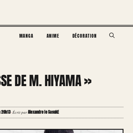
MANGA
ANIME
DÉCORATION
SSE DE M. HIYAMA »
à 20h13
Alexandre le SasukE
·
Écrit par