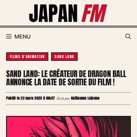
Aller
au
contenu
MENU
FILMS D'ANIMATION
SAND LAND
SAND LAND: LE CRÉATEUR DE DRAGON BALL
ANNONCE LA DATE DE SORTIE DU FILM !
Publié le 22 mars 2023 à 16h37
Guillaume Lejeune
·
Écrit par