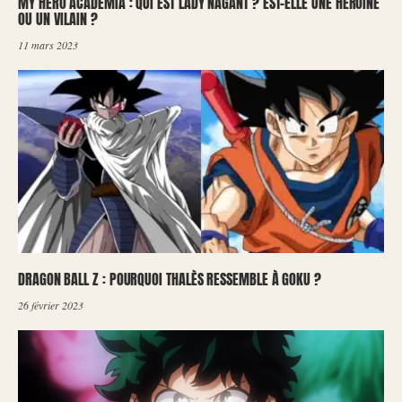
MY HERO ACADEMIA : QUI EST LADY NAGANT ? EST-ELLE UNE HÉROÏNE
OU UN VILAIN ?
11 mars 2023
DRAGON BALL Z : POURQUOI THALÈS RESSEMBLE À GOKU ?
26 février 2023