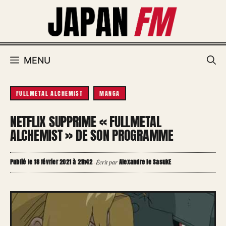
Aller
au
contenu
MENU
FULLMETAL ALCHEMIST
MANGA
NETFLIX SUPPRIME « FULLMETAL
ALCHEMIST » DE SON PROGRAMME
Publié le 18 février 2021 à 21h42
Alexandre le SasukE
·
Écrit par