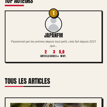
TOP AUTEURS
1
JAPANFM
Passionné par les animes depuis tout petit, cela fait depuis 2021
que…
2
3
5,0
ARTICLES
VUES
★ MOY.
TOUS LES ARTICLES