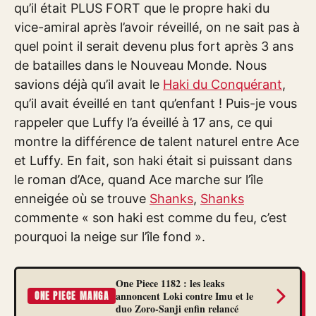
qu’il était PLUS FORT que le propre haki du
vice-amiral après l’avoir réveillé, on ne sait pas à
quel point il serait devenu plus fort après 3 ans
de batailles dans le Nouveau Monde. Nous
savions déjà qu’il avait le
Haki du Conquérant
,
qu’il avait éveillé en tant qu’enfant ! Puis-je vous
rappeler que Luffy l’a éveillé à 17 ans, ce qui
montre la différence de talent naturel entre Ace
et Luffy. En fait, son haki était si puissant dans
le roman d’Ace, quand Ace marche sur l’île
enneigée où se trouve
Shanks
,
Shanks
commente « son haki est comme du feu, c’est
pourquoi la neige sur l’île fond ».
One Piece 1182 : les leaks
annoncent Loki contre Imu et le
ONE PIECE MANGA
duo Zoro-Sanji enfin relancé