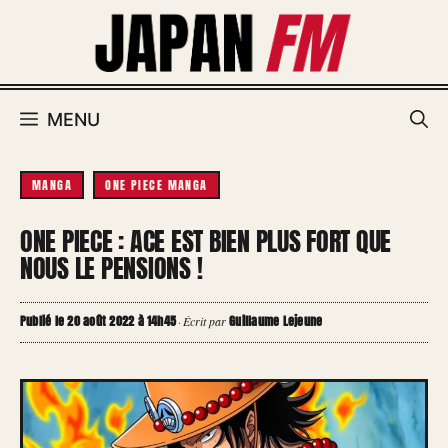
Aller
au
contenu
MENU
MANGA
ONE PIECE MANGA
ONE PIECE : ACE EST BIEN PLUS FORT QUE
NOUS LE PENSIONS !
Publié le 20 août 2022 à 14h45
Guillaume Lejeune
·
Écrit par