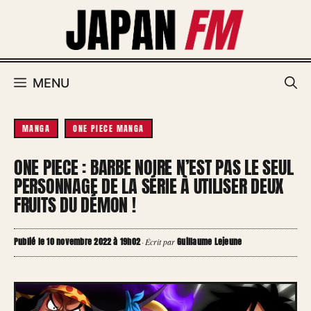
Aller
au
contenu
MENU
MANGA
ONE PIECE MANGA
ONE PIECE : BARBE NOIRE N’EST PAS LE SEUL
PERSONNAGE DE LA SÉRIE À UTILISER DEUX
FRUITS DU DÉMON !
Publié le 10 novembre 2022 à 19h02
Guillaume Lejeune
·
Écrit par