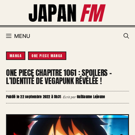
Aller
au
contenu
MENU
MANGA
ONE PIECE MANGA
ONE PIECE CHAPITRE 1061 : SPOILERS -
L’IDENTITÉ DE VEGAPUNK RÉVÉLÉE !
Publié le 22 septembre 2022 à 5h31
Guillaume Lejeune
·
Écrit par