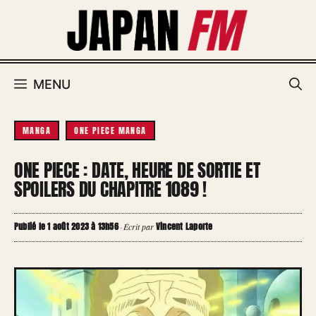
Aller
au
contenu
MENU
MANGA
ONE PIECE MANGA
ONE PIECE : DATE, HEURE DE SORTIE ET
SPOILERS DU CHAPITRE 1089 !
Publié le 1 août 2023 à 13h56
Vincent Laporte
·
Écrit par