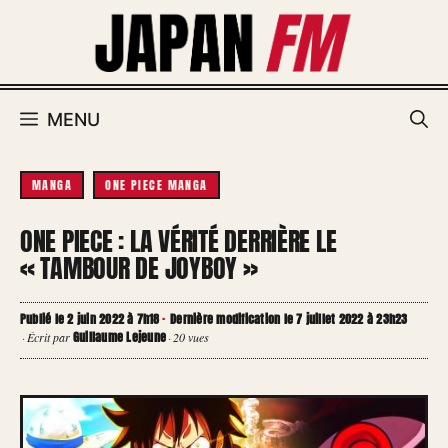
Aller
au
contenu
MENU
MANGA
ONE PIECE MANGA
ONE PIECE : LA VÉRITÉ DERRIÈRE LE
« TAMBOUR DE JOYBOY »
Publié le 2 juin 2022 à 7h18
·
Dernière modification le 7 juillet 2022 à 23h23
Guillaume Lejeune
·
Écrit par
·
20 vues