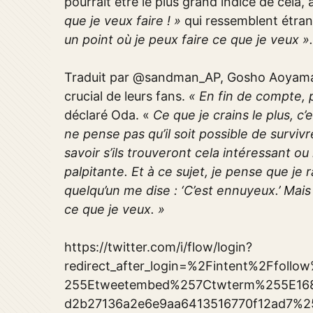
pourrait être le plus grand indice de cela,
que je veux faire ! »
qui ressemblent étra
un point où je peux faire ce que je veux ».
Traduit par @sandman_AP, Gosho Aoyama 
crucial de leurs fans.
« En fin de compte, p
déclaré Oda. «
Ce que je crains le plus, c
ne pense pas qu’il soit possible de surviv
savoir s’ils trouveront cela intéressant ou
palpitante. Et à ce sujet, je pense que je r
quelqu’un me dise : ‘C’est ennuyeux.’ Mais 
ce que je veux. »
https://twitter.com/i/flow/login?
redirect_after_login=%2Fintent%2Ffo
255Etweetembed%257Ctwterm%255E16
d2b27136a2e6e9aa6413516770f12ad7%2