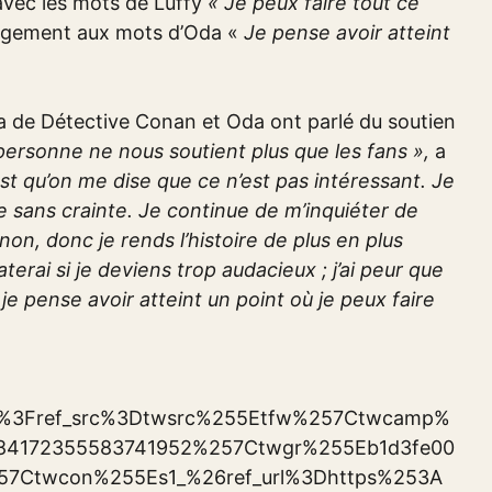
 avec les mots de Luffy
« Je peux faire tout ce
ngement aux mots d’Oda «
Je pense avoir atteint
de Détective Conan et Oda ont parlé du soutien
ersonne ne nous soutient plus que les fans »,
a
’est qu’on me dise que ce n’est pas intéressant. Je
re sans crainte. Je continue de m’inquiéter de
 non, donc je rends l’histoire de plus en plus
aterai si je deviens trop audacieux ; j’ai peur que
je pense avoir atteint un point où je peux faire
llow%3Fref_src%3Dtwsrc%255Etfw%257Ctwcamp%
84172355583741952%257Ctwgr%255Eb1d3fe00
57Ctwcon%255Es1_%26ref_url%3Dhttps%253A