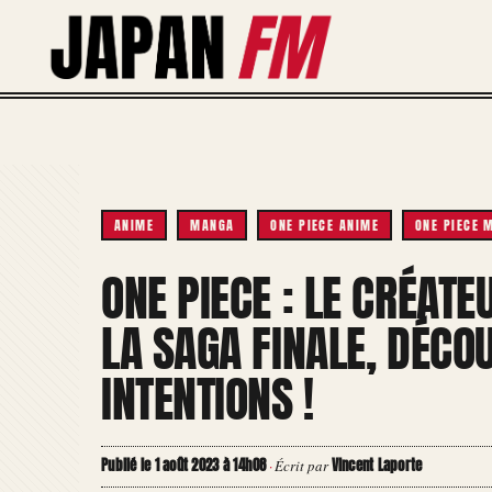
Aller
au
contenu
ANIME
MANGA
ONE PIECE ANIME
ONE PIECE 
ONE PIECE : LE CRÉAT
LA SAGA FINALE, DÉCO
INTENTIONS !
Publié le 1 août 2023 à 14h08
Vincent Laporte
·
Écrit par