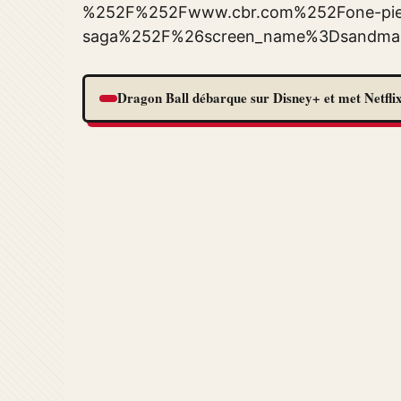
%252F%252Fwww.cbr.com%252Fone-piece-
saga%252F%26screen_name%3Dsandma
Dragon Ball débarque sur Disney+ et met Netflix