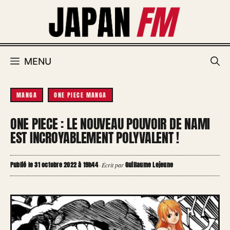
Aller
au
contenu
MENU
MANGA
ONE PIECE MANGA
ONE PIECE : LE NOUVEAU POUVOIR DE NAMI
EST INCROYABLEMENT POLYVALENT !
Publié le 31 octobre 2022 à 19h44
Guillaume Lejeune
·
Écrit par