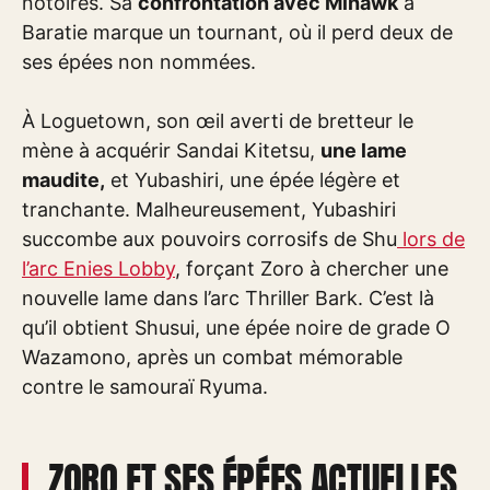
notoires. Sa
confrontation avec Mihawk
à
Baratie marque un tournant, où il perd deux de
ses épées non nommées.
À Loguetown, son œil averti de bretteur le
mène à acquérir Sandai Kitetsu,
une lame
maudite,
et Yubashiri, une épée légère et
tranchante. Malheureusement, Yubashiri
succombe aux pouvoirs corrosifs de Shu
lors de
l’arc Enies Lobby
, forçant Zoro à chercher une
nouvelle lame dans l’arc Thriller Bark. C’est là
qu’il obtient Shusui, une épée noire de grade O
Wazamono, après un combat mémorable
contre le samouraï Ryuma.
ZORO ET SES ÉPÉES ACTUELLES