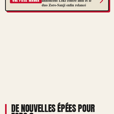
annoncent Loki contre Imu et le
ONE PIECE MANGA
duo Zoro-Sanji enfin relancé
DE NOUVELLES ÉPÉES POUR