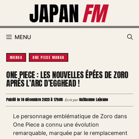
Aller
au
contenu
MENU
MANGA
ONE PIECE MANGA
ONE PIECE : LES NOUVELLES ÉPÉES DE ZORO
APRÈS L’ARC D’EGGHEAD !
Publié le 16 décembre 2023 à 17h08
Guillaume Lejeune
·
Écrit par
Le personnage emblématique de Zoro dans
One Piece a connu une évolution
remarquable, marquée par le remplacement