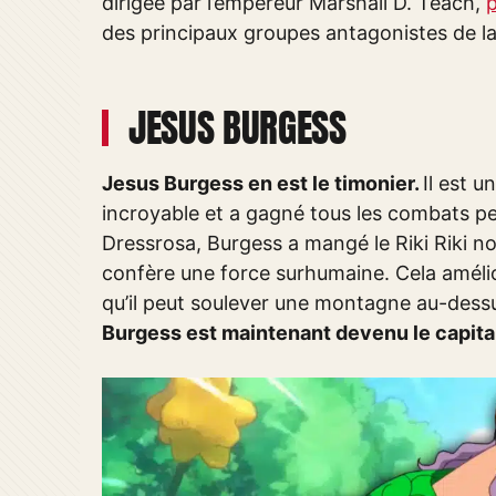
dirigée par l’empereur Marshall D. Teach,
p
des principaux groupes antagonistes de la
JESUS BURGESS
Jesus Burgess en est le timonier.
Il est 
incroyable et a gagné tous les combats p
Dressrosa, Burgess a mangé le Riki Riki no
confère une force surhumaine. Cela améli
qu’il peut soulever une montagne au-dessu
Burgess est maintenant devenu le capitai