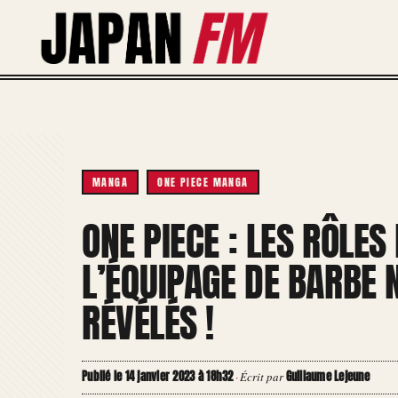
Aller
au
contenu
MANGA
ONE PIECE MANGA
ONE PIECE : LES RÔLE
L’ÉQUIPAGE DE BARBE 
RÉVÉLÉS !
Publié le 14 janvier 2023 à 18h32
Guillaume Lejeune
·
Écrit par