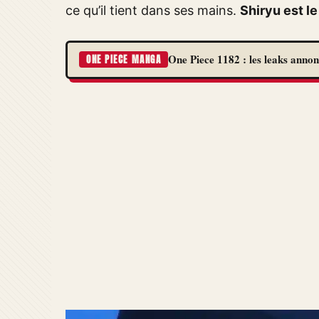
ce qu’il tient dans ses mains.
Shiryu est l
One Piece 1182 : les leaks annon
ONE PIECE MANGA