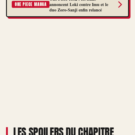
annoncent Loki contre Imu et le
ONE PIECE MANGA
duo Zoro-Sanji enfin relancé
LES SPOILERS DU CHAPITRE