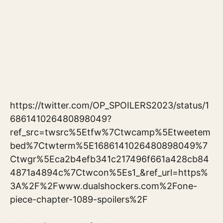
https://twitter.com/OP_SPOILERS2023/status/1
686141026480898049?
ref_src=twsrc%5Etfw%7Ctwcamp%5Etweetem
bed%7Ctwterm%5E1686141026480898049%7
Ctwgr%5Eca2b4efb341c217496f661a428cb84
4871a4894c%7Ctwcon%5Es1_&ref_url=https%
3A%2F%2Fwww.dualshockers.com%2Fone-
piece-chapter-1089-spoilers%2F