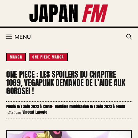
Aller
au
contenu
MENU
MANGA
ONE PIECE MANGA
ONE PIECE : LES SPOILERS DU CHAPITRE
1089, VEGAPUNK DEMANDE DE L’AIDE AUX
GOROSEI !
Publié le 1 août 2023 à 13h46
·
Dernière modification le 1 août 2023 à 14h09
Vincent Laporte
·
Écrit par