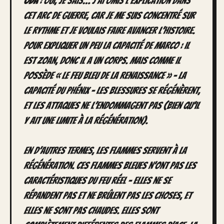
Oda
: Oui, je sais… J’ai omis l’explication dans
cet arc de guerre, car je me suis concentré sur
le rythme et je voulais faire avancer l’histoire.
Pour expliquer un peu la capacité de Marco : il
est Zoan, donc il a un corps. Mais comme il
possède « le feu bleu de la renaissance » – la
capacité du Phénix – les blessures se régénèrent,
et les attaques ne l’endommagent pas (bien qu’il
y ait une limite à la régénération).
En d’autres termes, les flammes servent à la
régénération. Ces flammes bleues n’ont pas les
caractéristiques du feu réel – elles ne se
répandent pas et ne brûlent pas les choses, et
elles ne sont pas chaudes. Elles sont