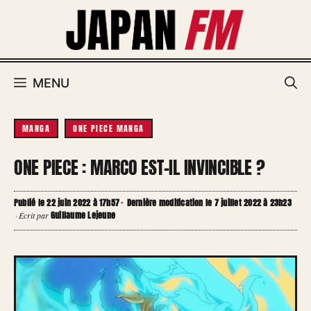
Aller
au
contenu
MENU
MANGA
ONE PIECE MANGA
ONE PIECE : MARCO EST-IL INVINCIBLE ?
Publié le 22 juin 2022 à 17h57
·
Dernière modification le 7 juillet 2022 à 23h23
Guillaume Lejeune
·
Écrit par