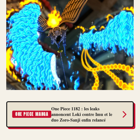
One Piece 1182 : les leaks
annoncent Loki contre Imu et le
ONE PIECE MANGA
duo Zoro-Sanji enfin relancé