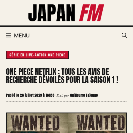
Aller
au
contenu
MENU
SÉRIE EN LIVE-ACTION ONE PIECE
ONE PIECE NETFLIX : TOUS LES AVIS DE
RECHERCHE DÉVOILÉS POUR LA SAISON 1 !
Publié le 26 juillet 2023 à 16h53
Guillaume Lejeune
·
Écrit par