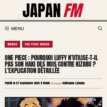
Aller
au
contenu
MENU
MANGA
ONE PIECE MANGA
ONE PIECE : POURQUOI LUFFY N’UTILISE-T-IL
PAS SON HAKI DES ROIS CONTRE KIZARU ?
L’EXPLICATION DÉTAILLÉE
Publié le 27 septembre 2023 à 18h00
Guillaume Lejeune
·
Écrit par