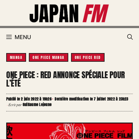
Aller
au
contenu
MENU
MANGA
ONE PIECE MANGA
ONE PIECE RED
ONE PIECE : RED ANNONCE SPÉCIALE POUR
L’ÉTÉ
Publié le 2 juin 2022 à 19h26
·
Dernière modification le 7 juillet 2022 à 23h23
Guillaume Lejeune
·
Écrit par