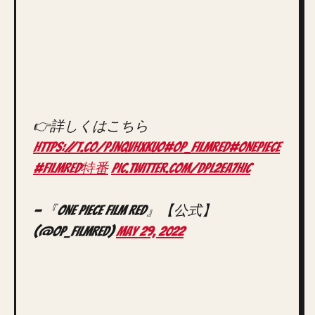
👉詳しくはこちら
https://t.co/PjnQvHXkuO
#OP_FILMRED
#ONEPIECE
#FILMRED特番
pic.twitter.com/DpL2Ea7HIC
— 『ONE PIECE FILM RED』【公式】
(@OP_FILMRED)
May 29, 2022