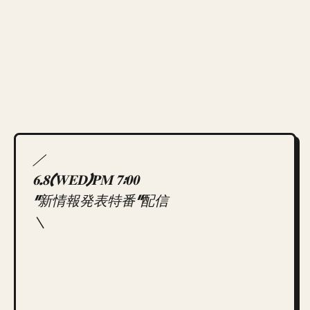
／
𝟔.𝟖(𝐖𝐄𝐃)𝐏𝐌 𝟕:𝟎𝟎
“新情報発表特番”配信
＼