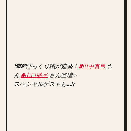
“RED”びっくり砲が連発！
#田中真弓
さ
ん
#山口勝平
さん登壇✨
スペシャルゲストも…⁉️