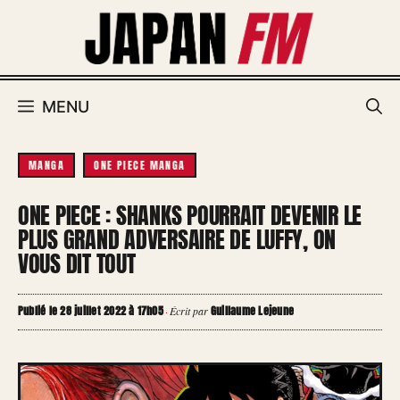
Aller
au
contenu
MENU
MANGA
ONE PIECE MANGA
ONE PIECE : SHANKS POURRAIT DEVENIR LE
PLUS GRAND ADVERSAIRE DE LUFFY, ON
VOUS DIT TOUT
Publié le 28 juillet 2022 à 17h05
Guillaume Lejeune
·
Écrit par