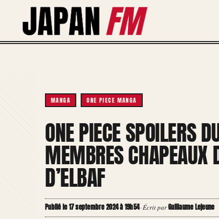
Aller
au
contenu
MANGA
ONE PIECE MANGA
ONE PIECE SPOILERS DU
MEMBRES CHAPEAUX DE
D’ELBAF
Publié le 17 septembre 2024 à 19h54
Guillaume Lejeune
·
Écrit par