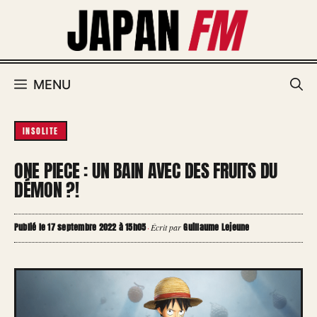
Aller
au
contenu
MENU
INSOLITE
ONE PIECE : UN BAIN AVEC DES FRUITS DU
DÉMON ?!
Publié le 17 septembre 2022 à 15h05
Guillaume Lejeune
·
Écrit par