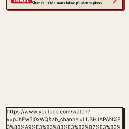
INSOLITE
Shanks : Oda nous laisse plusieurs pistes
https://www.youtube.com/watch?
v=pJhFw5j0xWQ&ab_channel=LUSHJAPAN%E
3%83%A9%E3%83%83%E3%82%B7%E3%83%