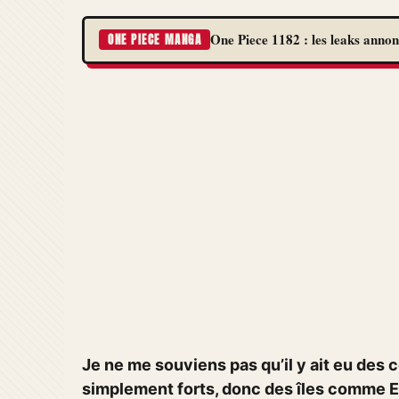
One Piece 1182 : les leaks annon
ONE PIECE MANGA
Je ne me souviens pas qu’il y ait eu des c
simplement forts, donc des îles comme El