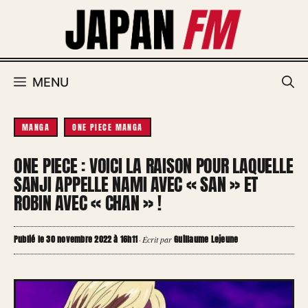
Aller
au
contenu
MENU
MANGA
ONE PIECE MANGA
ONE PIECE : VOICI LA RAISON POUR LAQUELLE
SANJI APPELLE NAMI AVEC « SAN » ET
ROBIN AVEC « CHAN » !
Publié le 30 novembre 2022 à 16h11
Guillaume Lejeune
·
Écrit par