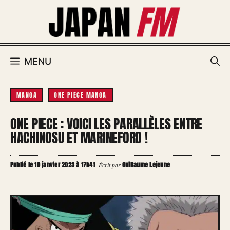
Aller
au
contenu
MENU
MANGA
ONE PIECE MANGA
ONE PIECE : VOICI LES PARALLÈLES ENTRE
HACHINOSU ET MARINEFORD !
Publié le 10 janvier 2023 à 17h41
Guillaume Lejeune
·
Écrit par